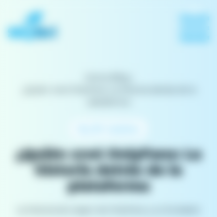
Home
Blog
¿Quién creó OnlyFans: La historia detrás de la
plataforma
Sky Bri Updates
¿Quién creó OnlyFans: La
historia detrás de la
plataforma
La historia de origen de OnlyFans y su fundador