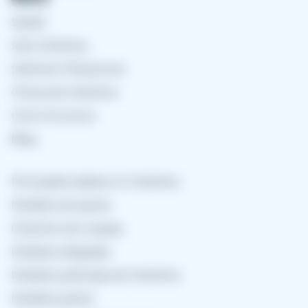
SkyBri
Solo OnlyFans
SóloFans Filtraciones
Chicas de OnlyFans
Cómo funciona
Blog
Principales árabes en OnlyFans
Modelos de ajuste
OnlyFans de cosplay
Modelos delgadas
Modelos pelirrojas de OnlyFans
Modelos petite