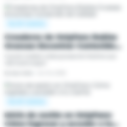
Sky Bri Updates
Creadores de OnlyFans Rubias
Gruesas: Encontrar Contenido
de Calidad
Guía de modelos rubias gruesas de OnlyFans que
vale la pena seguir
Jun 04, 2026
By Ryan Keller
Sky Bri Updates
Inicio de sesión en OnlyFans:
Cómo ingresar y acceder a tu