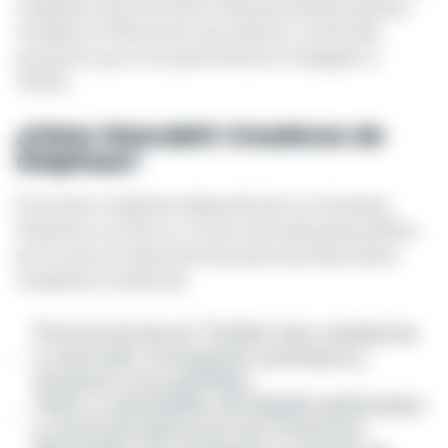
creadores que la hicieron famosa: artistas adultos,
modelos e influencers que ofrecen contenido
exclusivo que no se permitiría en Instagram o
TikTok.
¿Cómo Descubrir Creadores de
OnlyFans?
Encontrar creadores depende de tus intereses.
OnlyFans no tiene un motor de búsqueda público,
por lo que la mayoría de las personas descubren
creadores a través de:
Promociones en Twitter (los creadores
a menudo comparten previews y
enlaces a sus perfiles)
Hilos y subreddits de Reddit dedicados
a recomendaciones de OnlyFans