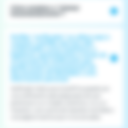
manera eficiente sin tener que pasar por
alojamiento o promoción de filtraciones.
Cómo empiezo a "chatear
resultados de búsqueda aleatorios.
Nuestro objetivo es ayudarte a evitar páginas
instantáneamente"?
falsas y encontrar de manera segura perfiles
de creadores auténticos.
Al seleccionar un creador, puedes establecer
una conexión directa a través de su perfil
Perfiles "verificados" se refiere aquí a
oficial. El diálogo y el acceso al contenido se
cuentas o perfiles que han sido
realizan en la plataforma del creador,
confirmados como auténticos o
asegurando que no te limitarás a interactuar
legítimos, generalmente a través de
con cuentas inactivas o falsas.
un proceso de verificación que
puede incluir la presentación de
documentos de identidad u otra
información personal.
Verificado indica que el perfil ha pasado por
una verificación para asegurarse de que
pertenece a un creador auténtico, no a un
impostor, una cuenta de reposteo reciclada o
una página inactiva que no se actualiza.