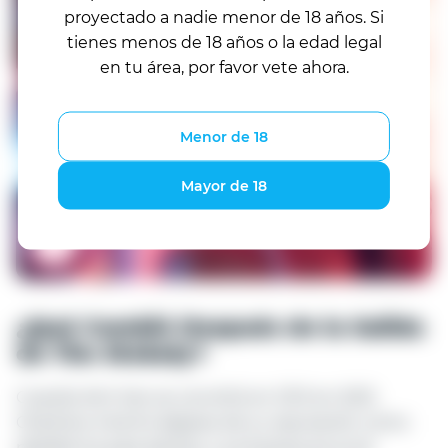
proyectado a nadie menor de 18 años. Si
tienes menos de 18 años o la edad legal
en tu área, por favor vete ahora.
Menor de 18
Mayor de 18
¿Qué Cambió Después de la Salida
de Tim Stokely?
Cuando Ami Gan se convirtió en CEO en 2021,
OnlyFans intentó alejarse de su reputación como
plataforma para adultos. La empresa anunció