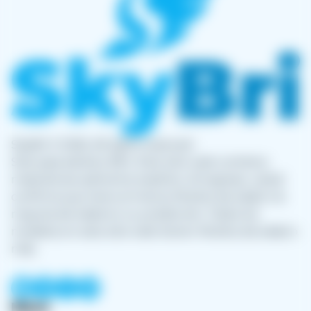
SkyBri © 2026. All rights reserved
Solo para adultos (18+). Este sitio web contiene
material sexualmente explícito. Al ingresar, usted
confirma que tiene al menos 18 años de edad o la
mayoría de edad en su jurisdicción. Todos los
modelos en este sitio web tienen 18 años de edad o
más.
More