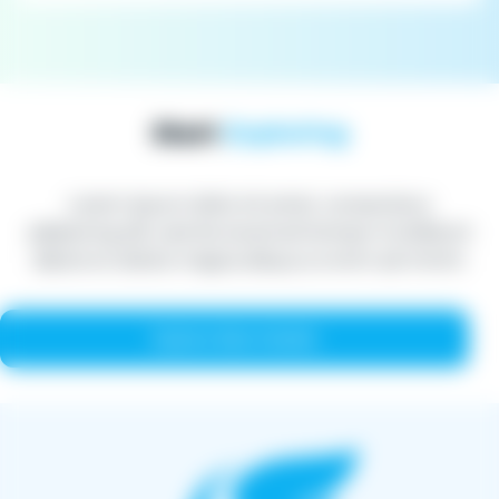
Encontrarás generalmente las estadísticas
clave en las que los fans confían para
comparar a los creadores de un vistazo, junto
con breves biografías para ayudarte a
determinar rápidamente quién parece un
Start
Exploring
buen ajuste antes de explorar más a fondo.
Lorem ipsum dolor sit amet, consectetur
adipiscing elit, sed do eiusmod tempor incididunt
labore et dolore magna aliqua ut enim ad minim
Explore Best Models