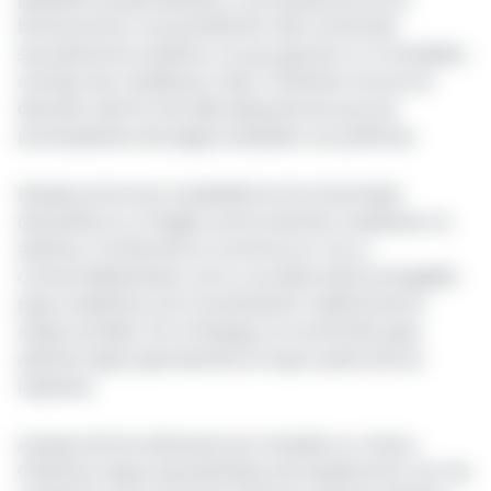
brevemente una prohibición del contenido
sexualmente explícito, lo que generó un inmediato
rechazo de creadores y fans. OnlyFans revocó la
decisión dentro de días después de que los
procesadores de pagos aclararan sus políticas.
Desde entonces, la plataforma ha intentado
diversificar su imagen promoviendo creadores no
adultos, invirtiendo en eventos en vivo y
comercializándose como una alternativa amigable
para creadores a la monetización tradicional en
redes sociales. Sin embargo, el contenido para
adultos sigue generando la mayor parte de los
ingresos.
A pesar de los esfuerzos por ampliar su marca,
OnlyFans sigue asociándose principalmente con los