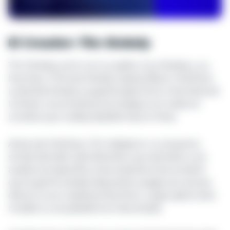
El Creador: Tim Stokely
Tim Stokely, junto con su padre, Guy Stokely, y su
hermano, Thomas Stokely, desarrollaron OnlyFans.
La familia Stokely ya gestionaba Fenix International
Limited, una empresa tecnológica con sede en
Londres que creaba plataformas en línea.
Antes de OnlyFans, Tim trabajó en un proyecto
similar llamado GlamWorship, que atendía a una
audiencia específica. Esta experiencia le enseñó
que la gente estaba dispuesta a pagar por acceso
directo a sus creadores favoritos. Luego aplicó este
modelo a una plataforma más amplia.